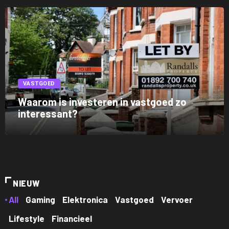
VASTGOED
Waarom is investeren in vastgoed zo
interessant?
NIEUW
All
Gaming
Elektronica
Vastgoed
Vervoer
Lifestyle
Financieel