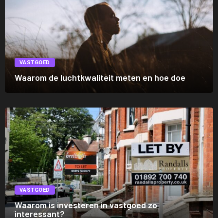
VASTGOED
Waarom de luchtkwaliteit meten en hoe doe
VASTGOED
Waarom is investeren in vastgoed zo
interessant?